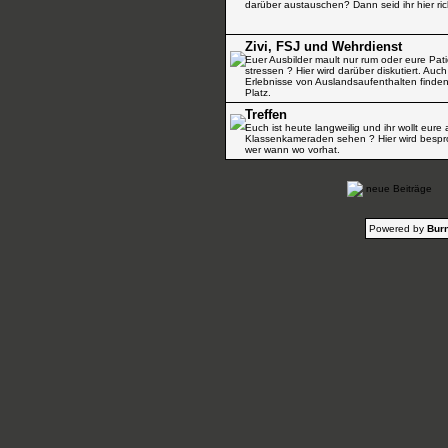
darüber austauschen? Dann seid ihr hier ric
Zivi, FSJ und Wehrdienst
Euer Ausbilder mault nur rum oder eure Pat
stressen ? Hier wird darüber diskutiert. Auch
Erlebnisse von Auslandsaufenthalten finden
Platz.
Treffen
Euch ist heute langweilig und ihr wollt eure 
Klassenkameraden sehen ? Hier wird besp
wer wann wo vorhat.
neue Beiträge
Powered by
Burn