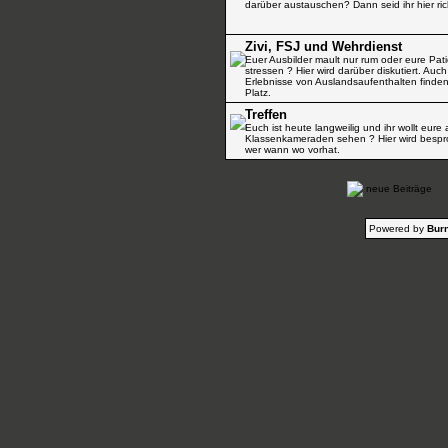
darüber austauschen? Dann seid ihr hier ric
Zivi, FSJ und Wehrdienst
Euer Ausbilder mault nur rum oder eure Pat
stressen ? Hier wird darüber diskutiert. Auch
Erlebnisse von Auslandsaufenthalten finden
Platz.
Treffen
Euch ist heute langweilig und ihr wollt eure 
Klassenkameraden sehen ? Hier wird besp
wer wann wo vorhat.
neue Beiträge
Powered by
Burn