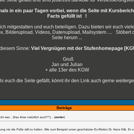
als in ein paar Tagen vorbei, wenn die Seite mit Kursberic
Facts gefüllt ist !
ich mitgestalten und euch beteiligen. Dazu bieten wir euch vie
, Bilderupload, Videos, Datenupload, Mailsystem .... Stöbert d
Seite herum ...
iesem Sinne:
Viel Vergnügen mit der Stufenhomepage [KG
Gruß
Jan und Julian
+ alle 13er des KGW
ls euch die Seite gefällt, könnt ihr den Link auch gerne weiterg
Beiträge
 war... (frau linse natürlich auch^^)... (
weiter
)
 nie die Füße still zu halten. Wie zum Beispiel unser geschätzter Ex-Rektor Dr. Hans Kilb. Er un