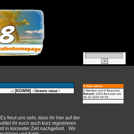
9 User online
.::
[KGW08] - Unsere neue Homepage
::.
0 Member und 9 Besucher
Rekord:
1204 Benutzer am
06.10.2025
00:53
.
 freut uns sehr, dass ihr hier auf der
tet ihr euch auch kurz registrieren
wird in kürzester Zeit nachgeholt. Wir
rschläge und Kritik.