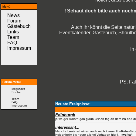
Menü
! Schaut doch bitte auch nochm
News
Forum
Gästebuch
Auch ihr könnt die Seite natürl
Links
Eventkalender, Gästebuch, Shoutbox
Team
FAQ
Impressum
In d
PS: Fal
Forum-Menü
Mitglieder
Suche
Team
FAQ
Neuste Ereignisse:
Impressum
Edinburgh
ja wa geil wars^^ gab glaub keinen tag an dem ich ned dicht
interessant...
Manche Leute scheinen auch nach ihrerer Zur-Ruhe-Setzung
Heidenheim bis heute allerlei Vorhaben hier i... (
weiter
)