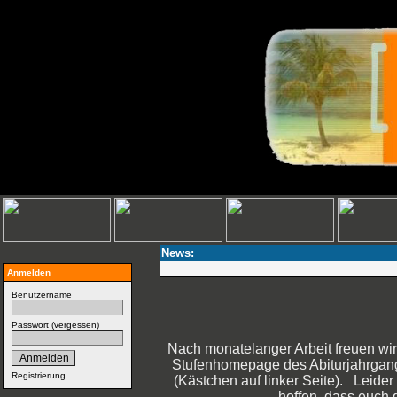
News:
Anmelden
Benutzername
Passwort (
vergessen
)
Nach monatelanger Arbeit freuen wir 
Stufenhomepage des Abiturjahrgangs
Registrierung
(Kästchen auf linker Seite). Leider i
hoffen, dass euch d