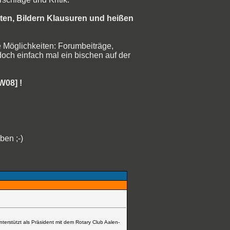
hten, Bildern Klausuren und heißen
le Möglichkeiten: Forumbeiträge,
och einfach mal ein bischen auf der
W08] !
eben ;-)
terstützt als Präsident mit dem Rotary Club Aalen-