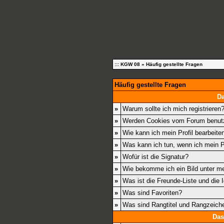
::: KGW 08
» Häufig gestellte Fragen
Häufig gestellte Fragen
D
»
Warum sollte ich mich registrieren
»
Werden Cookies vom Forum benut
»
Wie kann ich mein Profil bearbeite
»
Was kann ich tun, wenn ich mein 
»
Wofür ist die Signatur?
»
Wie bekomme ich ein Bild unter 
»
Was ist die Freunde-Liste und die I
»
Was sind Favoriten?
»
Was sind Rangtitel und Rangzeich
Das