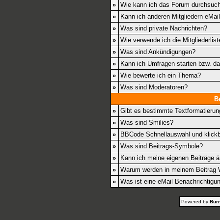
»
Wie kann ich das Forum durchsuc
»
Kann ich anderen Mitgliedern eMai
»
Was sind private Nachrichten?
»
Wie verwende ich die Mitgliederlist
»
Was sind Ankündigungen?
»
Kann ich Umfragen starten bzw. d
»
Wie bewerte ich ein Thema?
»
Was sind Moderatoren?
B
»
Gibt es bestimmte Textformatierun
»
Was sind Smilies?
»
BBCode Schnellauswahl und klickb
»
Was sind Beitrags-Symbole?
»
Kann ich meine eigenen Beiträge 
»
Warum werden in meinem Beitrag W
»
Was ist eine eMail Benachrichtigu
Powered by
Burn