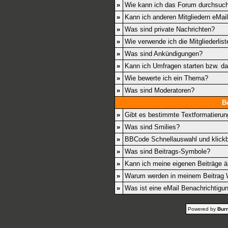
»
Wie kann ich das Forum durchsuc
»
Kann ich anderen Mitgliedern eMai
»
Was sind private Nachrichten?
»
Wie verwende ich die Mitgliederlist
»
Was sind Ankündigungen?
»
Kann ich Umfragen starten bzw. d
»
Wie bewerte ich ein Thema?
»
Was sind Moderatoren?
B
»
Gibt es bestimmte Textformatierun
»
Was sind Smilies?
»
BBCode Schnellauswahl und klickb
»
Was sind Beitrags-Symbole?
»
Kann ich meine eigenen Beiträge 
»
Warum werden in meinem Beitrag W
»
Was ist eine eMail Benachrichtigu
Powered by
Burn