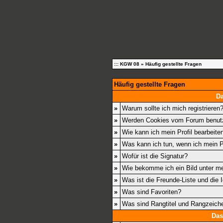
::: KGW 08
» Häufig gestellte Fragen
Häufig gestellte Fragen
D
»
Warum sollte ich mich registrieren
»
Werden Cookies vom Forum benut
»
Wie kann ich mein Profil bearbeite
»
Was kann ich tun, wenn ich mein 
»
Wofür ist die Signatur?
»
Wie bekomme ich ein Bild unter 
»
Was ist die Freunde-Liste und die I
»
Was sind Favoriten?
»
Was sind Rangtitel und Rangzeich
Das