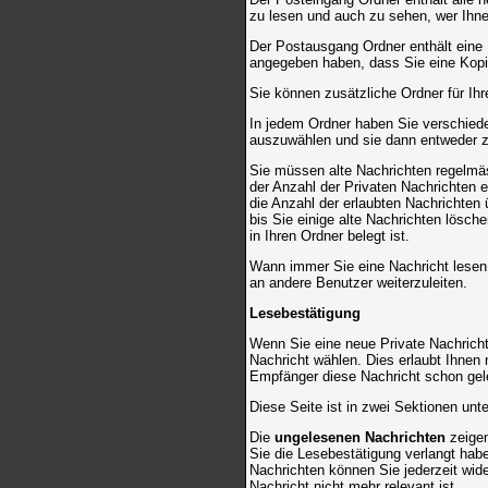
zu lesen und auch zu sehen, wer Ihne
Der Postausgang Ordner enthält eine 
angegeben haben, dass Sie eine Kopi
Sie können zusätzliche Ordner für Ihr
In jedem Ordner haben Sie verschiede
auszuwählen und sie dann entweder zu
Sie müssen alte Nachrichten regelmäs
der Anzahl der Privaten Nachrichten e
die Anzahl der erlaubten Nachrichten
bis Sie einige alte Nachrichten lösche
in Ihren Ordner belegt ist.
Wann immer Sie eine Nachricht lesen,
an andere Benutzer weiterzuleiten.
Lesebestätigung
Wenn Sie eine neue Private Nachricht
Nachricht wählen. Dies erlaubt Ihnen
Empfänger diese Nachricht schon gele
Diese Seite ist in zwei Sektionen unt
Die
ungelesenen Nachrichten
zeigen
Sie die Lesebestätigung verlangt hab
Nachrichten können Sie jederzeit wide
Nachricht nicht mehr relevant ist.