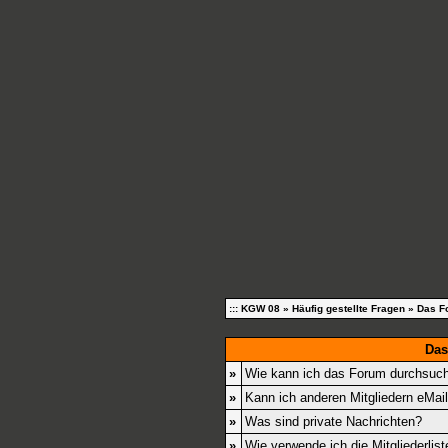
::: KGW 08
»
Häufig gestellte Fragen
» Das F
Das
»
Wie kann ich das Forum durchsuc
»
Kann ich anderen Mitgliedern eMai
»
Was sind private Nachrichten?
»
Wie verwende ich die Mitgliederlist