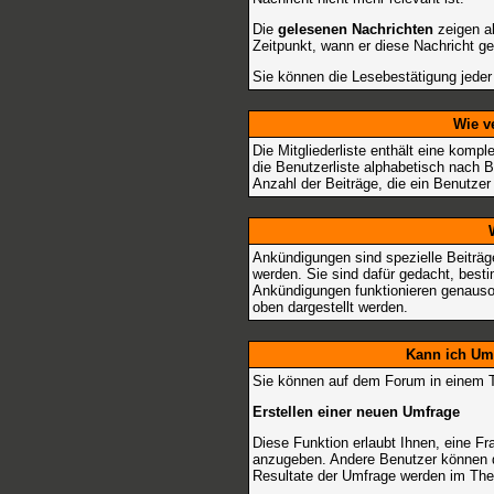
Die
gelesenen Nachrichten
zeigen a
Zeitpunkt, wann er diese Nachricht g
Sie können die Lesebestätigung jeder
Wie v
Die
Mitgliederliste
enthält eine komple
die Benutzerliste alphabetisch nach
Anzahl der Beiträge, die ein Benutzer e
Ankündigungen sind spezielle Beiträg
werden. Sie sind dafür gedacht, best
Ankündigungen funktionieren genauso
oben dargestellt werden.
Kann ich Umf
Sie können auf dem Forum in einem Th
Erstellen einer neuen Umfrage
Diese Funktion erlaubt Ihnen, eine F
anzugeben. Andere Benutzer können d
Resultate der Umfrage werden im Th