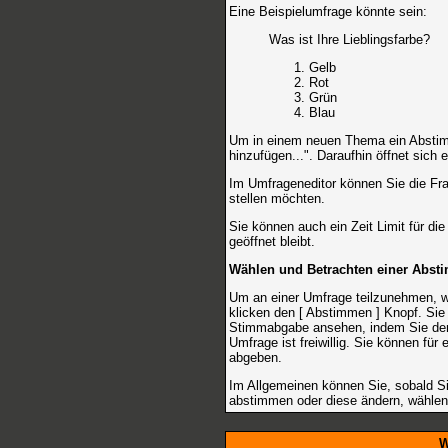
Eine Beispielumfrage könnte sein:
Was ist Ihre Lieblingsfarbe?
Gelb
Rot
Grün
Blau
Um in einem neuen Thema ein Abstim
hinzufügen...". Daraufhin öffnet sich 
Im Umfrageneditor können Sie die Fra
stellen möchten.
Sie können auch ein Zeit Limit für di
geöffnet bleibt.
Wählen und Betrachten einer Abs
Um an einer Umfrage teilzunehmen, w
klicken den [ Abstimmen ] Knopf. Sie 
Stimmabgabe ansehen, indem Sie den 
Umfrage ist freiwillig. Sie können f
abgeben.
Im Allgemeinen können Sie, sobald Si
abstimmen oder diese ändern, wählen 
W