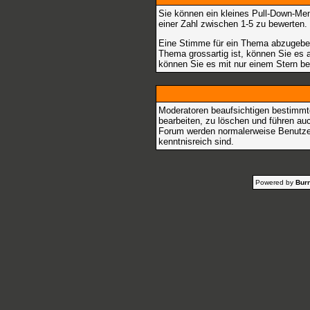
Sie können ein kleines Pull-Down-Me
einer Zahl zwischen 1-5 zu bewerten.
Eine Stimme für ein Thema abzugeben,
Thema grossartig ist, können Sie es 
können Sie es mit nur einem Stern b
Moderatoren beaufsichtigen bestimmte
bearbeiten, zu löschen und führen a
Forum werden normalerweise Benutze
kenntnisreich sind.
Powered by
Burn