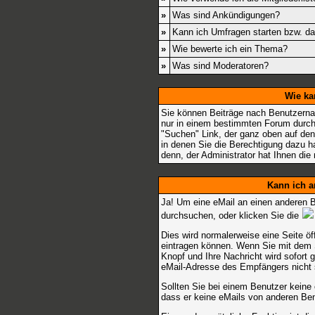
»
Was sind Ankündigungen?
»
Kann ich Umfragen starten bzw. d
»
Wie bewerte ich ein Thema?
»
Was sind Moderatoren?
Wie ka
Sie können Beiträge nach Benutzerna
nur in einem bestimmten Forum durch
"Suchen" Link, der ganz oben auf den
in denen Sie die Berechtigung dazu h
denn, der Administrator hat Ihnen di
Kann ich a
Ja! Um eine eMail an einen anderen 
durchsuchen, oder klicken Sie die
Dies wird normalerweise eine Seite öf
eintragen können. Wenn Sie mit dem Sc
Knopf und Ihre Nachricht wird sofort
eMail-Adresse des Empfängers nicht s
Sollten Sie bei einem Benutzer keine 
dass er keine eMails von anderen Be