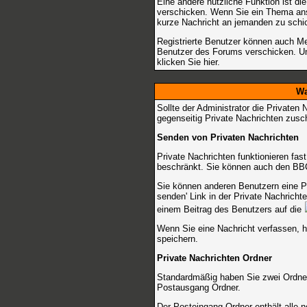
Eine andere nützliche Funktion ist d
verschicken. Wenn Sie ein Thema ans
kurze Nachricht an jemanden zu schi
Registrierte Benutzer können auch 
Benutzer des Forums verschicken. Um
klicken Sie
hier
.
Wa
Sollte der Administrator die
Privaten 
gegenseitig Private Nachrichten zusc
Senden von Privaten Nachrichten
Private Nachrichten funktionieren fas
beschränkt. Sie können auch den BBC
Sie können anderen Benutzern eine Pr
senden
' Link in der Private Nachrich
einem Beitrag des Benutzers auf die
Wenn Sie eine Nachricht verfassen, h
speichern.
Private Nachrichten Ordner
Standardmäßig haben Sie zwei Ordner
Postausgang Ordner.
Der Posteingang Ordner enthält alle 