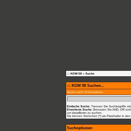
::: KGW 08
» Suche
::: KGW 08 Suchen...
Suche nach Schlüsselwort
Einfache Suche:
Trennen Sie Suchbegriffe mit
Erweiterte Suche:
Benutzen Sie AND, OR und N
um detaillierter zu suchen.
Sie können Sternchen (*) als Platzhalter in den
Suchoptionen