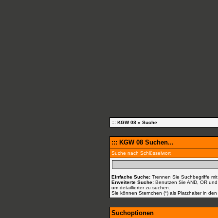
::: KGW 08
» Suche
::: KGW 08 Suchen...
Suche nach Schlüsselwort
Einfache Suche:
Trennen Sie Suchbegriffe mit
Erweiterte Suche:
Benutzen Sie AND, OR und N
um detaillierter zu suchen.
Sie können Sternchen (*) als Platzhalter in den
Suchoptionen