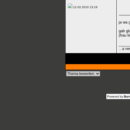
12.02.2010
13:19
ja wa 
gab gl
(frau l
_____
...a ne
Powered by
Burn