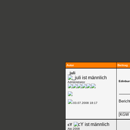
Autor
Beitrag
_juli
Edinbu
Administrator
Berich
03.07.2008
18:17
_____
[KGW 
cY
Abi 2008