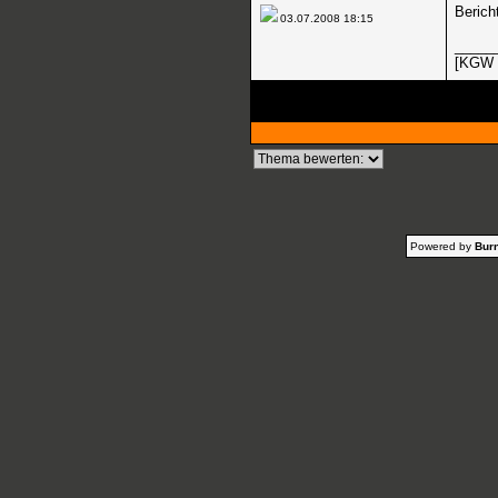
Berich
03.07.2008
18:15
_____
[KGW 
Powered by
Burn