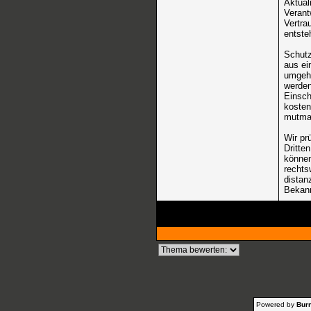
Aktual
Verant
Vertra
entste
Schutz
aus ei
umgehe
werden
Einsch
kosten
mutmaß
Wir pr
Dritte
können
rechts
distan
Bekann
Powered by
Burn