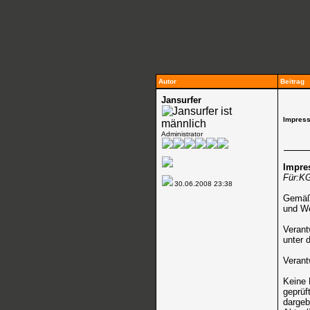
Autor
Beitrag
Jansurfer
Impres
Administrator
Impr
Für:K
30.06.2008
23:38
Gemäß
und We
Verant
unter 
Verant
Keine 
geprüf
dargeb