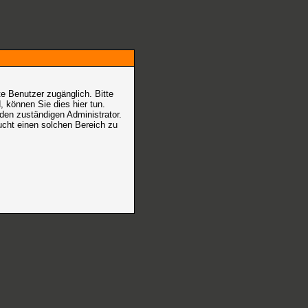
e Benutzer zugänglich. Bitte
nd, können Sie dies hier tun
.
den zuständigen Administrator.
ucht einen solchen Bereich zu