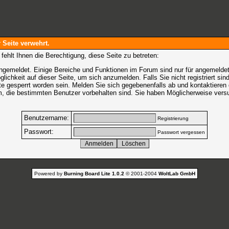
r Seite verwehrt.
ehlt Ihnen die Berechtigung, diese Seite zu betreten:
ngemeldet. Einige Bereiche und Funktionen im Forum sind nur für angemeldet
glichkeit auf dieser Seite, um sich anzumelden.
Falls Sie nicht registriert si
e gesperrt worden sein. Melden Sie sich gegebenenfalls ab und kontaktieren 
m, die bestimmten Benutzer vorbehalten sind. Sie haben Möglicherweise vers
Benutzername:
Registrierung
Passwort:
Passwort vergessen
Powered by
Burning Board Lite 1.0.2
© 2001-2004
WoltLab GmbH