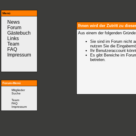
Menü
News
Ihnen wird der Zutritt zu diese
Forum
Gästebuch
Aus einem der folgenden Gründe f
Links
Sie sind im Forum nicht a
Team
nutzen Sie die Eingabemö
FAQ
Ihr Benutzeraccount könnt
Impressum
Es gibt Bereiche im Foru
betreten.
Forum-Menü
Mitglieder
Suche
Team
FAQ
Impressum