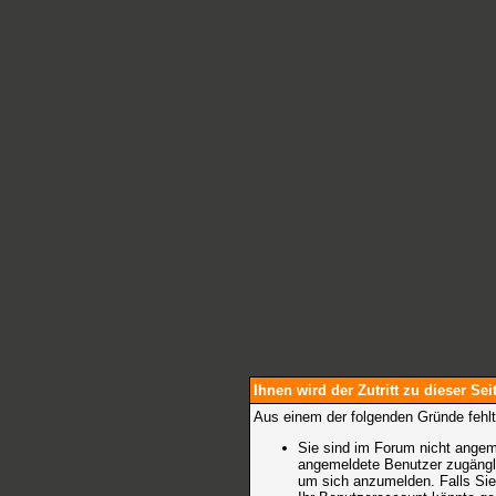
Ihnen wird der Zutritt zu dieser Sei
Aus einem der folgenden Gründe fehlt
Sie sind im Forum nicht angem
angemeldete Benutzer zugänglic
um sich anzumelden.
Falls Sie