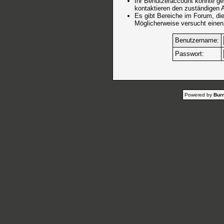
Ihr Benutzeraccount könnte ge
kontaktieren den zuständigen A
Es gibt Bereiche im Forum, di
Möglicherweise versucht einen
Benutzername:
Passwort:
Powered by
Burn